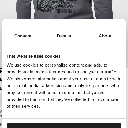
Consent
Details
About
This website uses cookies
We use cookies to personalise content and ads, to
KAPUZENSWEATSHIRT MC
provide social media features and to analyse our traffic.
We also share information about your use of our site with
Melde dich an, um Preise zu sehen
our social media, advertising and analytics partners who
Größenratgeber
may combine it with other information that you’ve
provided to them or that they’ve collected from your use
GROSSHANDELSBESTELLUNG
of their services.
Slightly elastic sweatshirt with a standard cut, made of light,
slightly thinner and breathable cotton fabric.
Herren Kapuzenpullover – MC