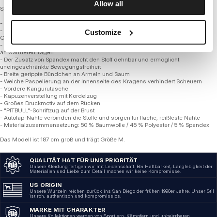
Allow all
SERIE 280 GSM TRICOT FROTTEE
- Bequeme reguläre Passform
- Hergestellt aus hochwertigem, weichem, dünnerem Tricot-Stoff mit einem
Customize
Gewicht von 280 g/m²
- Das Material leitet Feuchtigkeit perfekt ab und sorgt für vollständigen Komfort
an wärmeren Tagen
- Der Zusatz von Spandex macht den Stoff dehnbar und ermöglicht
uneingeschränkte Bewegungsfreiheit
- Breite gerippte Bündchen an Ärmeln und Saum
- Weiche Paspelierung an der Innenseite des Kragens verhindert Scheuern
- Vordere Kängurutasche
- ​​Kapuzenverstellung mit Kordelzug
- Großes Druckmotiv auf dem Rücken
- "PITBULL"-Schriftzug auf der Brust
- Autolap-Nähte verbinden die Stoffe und sorgen für flache, reißfeste Nähte
- Materialzusammensetzung: 50 % Baumwolle / 45 % Polyester / 5 % Spandex
Das Modell ist 187 cm groß und trägt Größe M.
QUALITÄT HAT FÜR UNS PRIORITÄT
Unsere Kleidung fertigen wir mit Leidenschaft. Bei Haltbarkeit, Langlebigkeit der
Materialien und Liebe zum Detail machen wir keine Kompromisse.
US ORIGIN
Unsere Wurzeln reichen zurück ins San Diego der frühen 1990er Jahre. Unser Stil
ist roh, authentisch und kompromisslos.
MARKE MIT CHARAKTER
Unsere Kollektionen werden von Sportlern, Kämpfern und unbeirrbaren