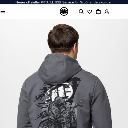
Neuer offizieller PITBULL-B2B-Service für Großhandelskunden