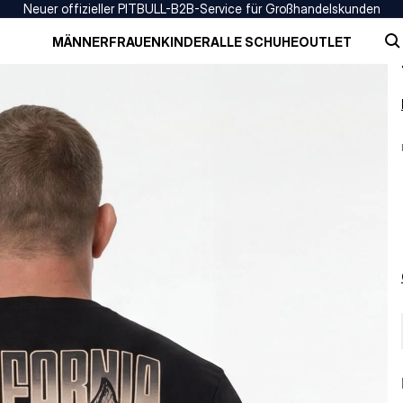
Neuer offizieller PITBULL-B2B-Service für Großhandelskunden
MÄNNER
FRAUEN
KINDER
ALLE SCHUHE
OUTLET