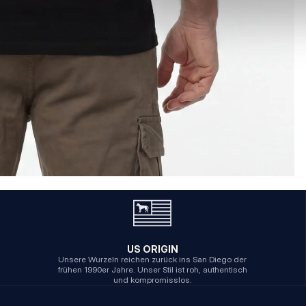
US ORIGIN
Unsere Wurzeln reichen zurück ins San Diego der
frühen 1990er Jahre. Unser Stil ist roh, authentisch
und kompromisslos.