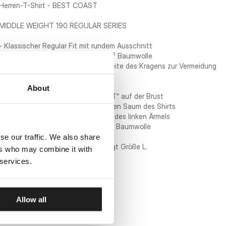
Herren-T-Shirt - BEST COAST
MIDDLE WEIGHT 190 REGULAR SERIES
- Klassischer Regular Fit mit rundem Ausschnitt
- T-Shirt aus hochwertiger 190 g/m² Baumwolle
- Weiche Einfassung an der Innenseite des Kragens zur Vermeidung
von Scheuerstellen
- Großer Druck auf dem Rücken
About
- Schriftzug „PITBULL BEST COAST“ auf der Brust
- Großes gewebtes Patch am unteren Saum des Shirts
- Kleines gewebtes Patch am Rand des linken Ärmels
- Materialzusammensetzung: 100 % Baumwolle
se our traffic. We also share
Das Modell ist 176 cm groß und trägt Größe L.
ers who may combine it with
 services.
Allow all