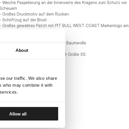
- Weiche Paspelierung an der Innenseite des Kragens zum Schutz vor
Scheuern
- Großes Druckmotiv auf dem Rücken
- Schriftzug auf der Brust
- Großes gewebtes Patch mit PIT BULL WEST COAST Markenlogo am
unteren Saum
- Kleines Patch am Ärmel
- Materialzusammensetzung: 100 % Baumwolle
About
Das Model ist 170 cm groß und trägt Größe XS.
se our traffic. We also share
ers who may combine it with
 services.
Allow all