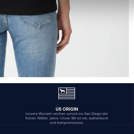
US ORIGIN
Unsere Wurzeln reichen zurück ins San Diego der
frühen 1990er Jahre. Unser Stil ist roh, authentisch
und kompromisslos.