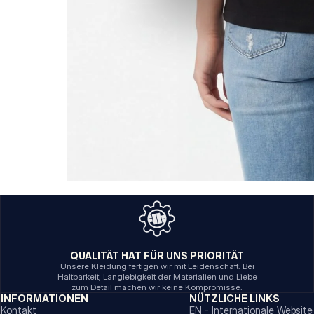
QUALITÄT HAT FÜR UNS PRIORITÄT
Unsere Kleidung fertigen wir mit Leidenschaft. Bei
Haltbarkeit, Langlebigkeit der Materialien und Liebe
zum Detail machen wir keine Kompromisse.
INFORMATIONEN
NÜTZLICHE LINKS
Kontakt
EN - Internationale Website