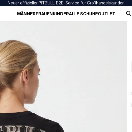
Neuer offizieller PITBULL-B2B-Service für Großhandelskunden
MÄNNER
FRAUEN
KINDER
ALLE SCHUHE
OUTLET