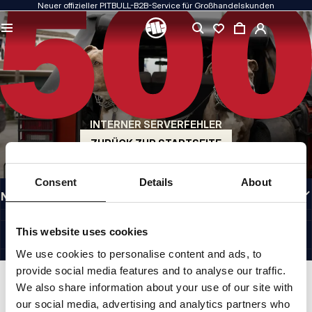
Neuer offizieller PITBULL-B2B-Service für Großhandelskunden
QUALITÄT HAT FÜR UNS PRIORITÄT
Unsere Kleidung fertigen wir mit Leidenschaft. Bei Haltbarkeit, Langlebigkeit der
Materialien und Liebe zum Detail machen wir keine Kompromisse.
US ORIGIN
Unsere Wurzeln reichen zurück ins San Diego der frühen 1990er Jahre. Unser Stil
ist roh, authentisch und kompromisslos.
INTERNER SERVERFEHLER
MARKE MIT CHARAKTER
Unsere Kollektionen werden von Sportlern, Kämpfern und unbeirrbaren
ZURÜCK ZUR STARTSEITE
Individualisten gewählt.
INFORMATIONEN
Consent
Details
About
NÜTZLICHE LINKS
DE INTERNATIONAL
©1997 - 2026 PITBULL SP. Z O.O. ALLE RECHTE VORBEHALTEN.
This website uses cookies
SITE CREDITS
We use cookies to personalise content and ads, to
NACH OBEN GEHEN
provide social media features and to analyse our traffic.
We also share information about your use of our site with
our social media, advertising and analytics partners who