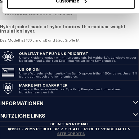
Größenratgeber
Customize
GROSSHANDELSBESTELLUNG
Hybrid jacket made of nylon fabric with a medium-weight
insulation layer.
Das Modell ist 186 cm groß und trägt Größe M.
QUALITÄT HAT FÜR UNS PRIORITÄT
Unsere Kleidung fertigen wir mit Leidenschaft. Bei Haltbarkeit, Langlebigkeit der
Materialien und Liebe zum Detail machen wir keine Kompromisse.
US ORIGIN
Unsere Wurzeln reichen zurück ins San Diego der frühen 1990er Jahre. Unser Stil
ist roh, authentisch und kompromisslos.
MARKE MIT CHARAKTER
Unsere Kollektionen werden von Sportlern, Kämpfern und unbeirrbaren
Individualisten gewählt.
INFORMATIONEN
NÜTZLICHE LINKS
DE INTERNATIONAL
©1997 - 2026 PITBULL SP. Z O.O. ALLE RECHTE VORBEHALTEN.
SITE CREDITS