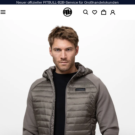
Neuer offizieller PITBULL-B2B-Service für Großhandelskunden