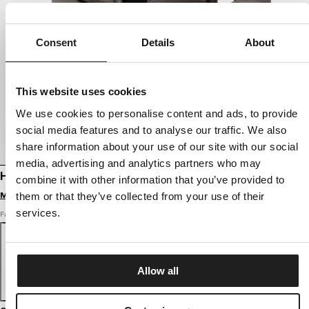
Consent
Details
About
This website uses cookies
We use cookies to personalise content and ads, to provide
social media features and to analyse our traffic. We also
share information about your use of our site with our social
media, advertising and analytics partners who may
HYBRID-KAPUZENJACKE HOFER
combine it with other information that you’ve provided to
Melde dich an, um Preise zu sehen
them or that they’ve collected from your use of their
services.
Farbe: taupe
Allow all