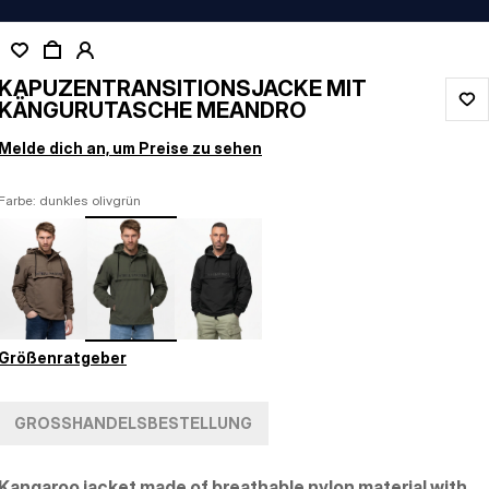
KAPUZENTRANSITIONSJACKE MIT
KÄNGURUTASCHE MEANDRO
Melde dich an, um Preise zu sehen
Farbe: dunkles olivgrün
Größenratgeber
GROSSHANDELSBESTELLUNG
Kangaroo jacket made of breathable nylon material with