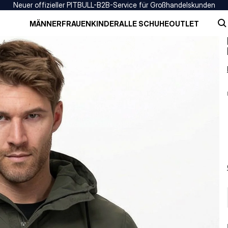
Neuer offizieller PITBULL-B2B-Service für Großhandelskunden
MÄNNER
FRAUEN
KINDER
ALLE SCHUHE
OUTLET