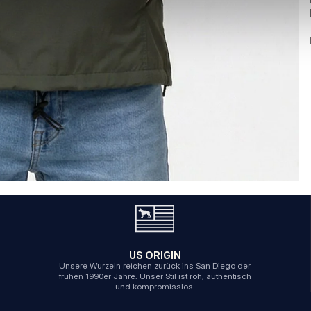
US ORIGIN
Unsere Wurzeln reichen zurück ins San Diego der
frühen 1990er Jahre. Unser Stil ist roh, authentisch
und kompromisslos.