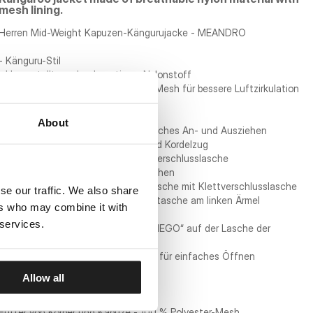
mesh lining.
Herren Mid-Weight Kapuzen-Kängurujacke - MEANDRO
- Känguru-Stil
- Hergestellt aus hochwertigem Nylonstoff
- Gefüttert mit leichtem Polyester-Mesh für bessere Luftzirkulation
- Breite Bündchen
- Verstellbarer Saum mit Kordelzug
About
- Seitlicher Reißverschluss für einfaches An- und Ausziehen
- Kapuze mit hohem Stehkragen und Kordelzug
- Reißverschluss am Hals mit Klettverschlusslasche
- Zwei seitliche Reißverschlusstaschen
- Vordere zentrale Reißverschlusstasche mit Klettverschlusslasche
se our traffic. We also share
- Zusätzliche kleine Reißverschlusstasche am linken Ärmel
ers who may combine it with
- Aufnäher am rechten Ärmel
 services.
- Große Aufschrift „PITBULL SAN DIEGO“ auf der Lasche der
Fronttasche
- Alle Reißverschlüsse haben Zipper für einfaches Öffnen
Allow all
Materialzusammensetzung:
Hauptmaterial - 100 % Nylon Taslan
Futter von Körper und Kapuze - 100 % Polyester-Mesh