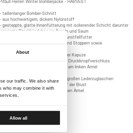
Pitbull Herren Winter Bomberjacke - HARVEST
- taillenlanger Bomber-Schnitt
- aus hochwertigem, dickem Nylonstoff
- gesteppte, glatte Innenfütterung mit isolierender Schicht darunter
- gerippte Strickbündchen an Ärmeln und Saum
- integrierte Kapuze mit weichem Kunstfellfutter
- Kapuze verstellbar mit Kordelzug und Stoppern sowie
Tiefenverstellriemen
About
- abnehmbarer Kunstfellbesatz an der Kapuze
- zwei seitliche Klappentaschen mit Druckknopfverschluss
- zusätzliche Reißverschlusstasche am linken Ärmel
- praktische Innentasche
- robuste Metallreißverschlüsse mit großen Lederzuglaschen
se our traffic. We also share
- kleines gesticktes Pitbull-Logo auf der Brust
ers who may combine it with
- gestickter runder Aufnäher am linken Ärmel
 services.
STOFFZUSAMMENSETZUNG:
- Hauptstoff: 100 % Nylon
- Isolierung: 100 % Polyester
Allow all
- Futter: 100 % Nylon