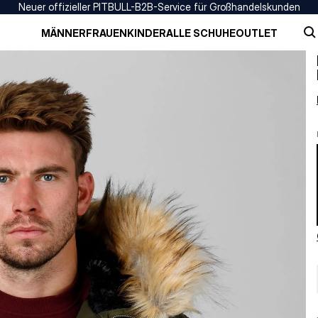
Neuer offizieller PITBULL-B2B-Service für Großhandelskunden
MÄNNER
FRAUEN
KINDER
ALLE SCHUHE
OUTLET