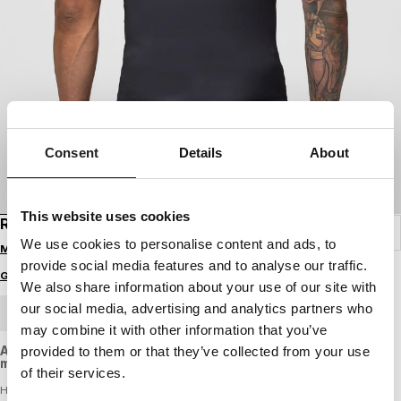
Consent
Details
About
This website uses cookies
RASHGUARD SCHÄDEL-LOGO
We use cookies to personalise content and ads, to
Melde dich an, um Preise zu sehen
provide social media features and to analyse our traffic.
Größenratgeber
We also share information about your use of our site with
our social media, advertising and analytics partners who
GROSSHANDELSBESTELLUNG
may combine it with other information that you’ve
A form-fitting training T-shirt made of flexible, quick-drying
provided to them or that they’ve collected from your use
material.
of their services.
Herren Rashguard - SKULL LOGO