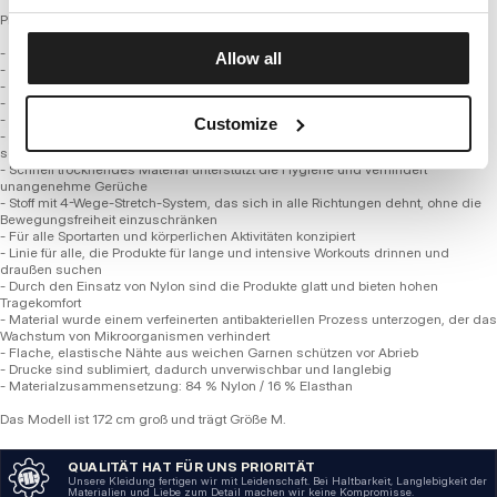
PERFORMANCE PRO + SERIE
- Figurbetonter Schnitt
Allow all
- Raglanärmel
- Seitliche Mesh-Einsätze für verbesserte Luftzirkulation
- T-Shirt aus hochwertigen Polyamidfasern mit Zugabe von elastischem Garn
- Deutlich verfeinerte Stoffmischung im Vergleich zu gängigen Marktprodukten
Customize
- Thermoaktiv und atmungsaktiv, leitet die Wärme perfekt von der Haut ab und
sorgt für ein angenehmes Frischegefühl
- Schnell trocknendes Material unterstützt die Hygiene und verhindert
unangenehme Gerüche
- Stoff mit 4-Wege-Stretch-System, das sich in alle Richtungen dehnt, ohne die
Bewegungsfreiheit einzuschränken
- Für alle Sportarten und körperlichen Aktivitäten konzipiert
- Linie für alle, die Produkte für lange und intensive Workouts drinnen und
draußen suchen
- Durch den Einsatz von Nylon sind die Produkte glatt und bieten hohen
Tragekomfort
- Material wurde einem verfeinerten antibakteriellen Prozess unterzogen, der das
Wachstum von Mikroorganismen verhindert
- Flache, elastische Nähte aus weichen Garnen schützen vor Abrieb
- Drucke sind sublimiert, dadurch unverwischbar und langlebig
- Materialzusammensetzung: 84 % Nylon / 16 % Elasthan
Das Modell ist 172 cm groß und trägt Größe M.
QUALITÄT HAT FÜR UNS PRIORITÄT
Unsere Kleidung fertigen wir mit Leidenschaft. Bei Haltbarkeit, Langlebigkeit der
Materialien und Liebe zum Detail machen wir keine Kompromisse.