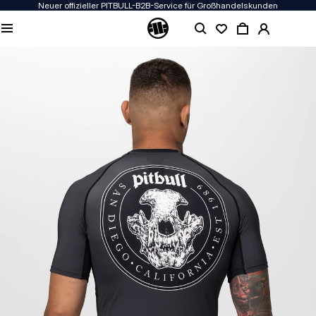
Neuer offizieller PITBULL-B2B-Service für Großhandelskunden