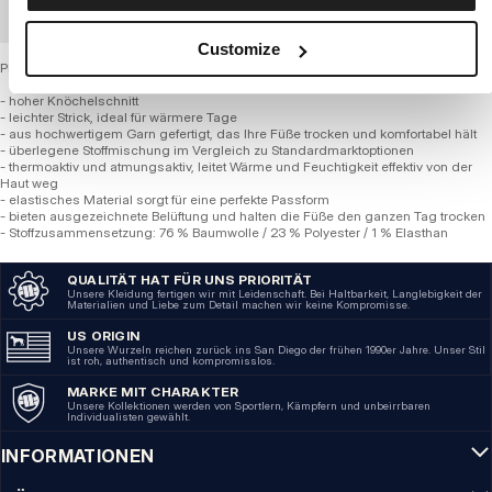
GROSSHANDELSBESTELLUNG
Customize
Pitbull Socken – HOHER KNÖCHEL LOGO Light (3er-Pack)
- hoher Knöchelschnitt
- leichter Strick, ideal für wärmere Tage
- aus hochwertigem Garn gefertigt, das Ihre Füße trocken und komfortabel hält
- überlegene Stoffmischung im Vergleich zu Standardmarktoptionen
- thermoaktiv und atmungsaktiv, leitet Wärme und Feuchtigkeit effektiv von der
Haut weg
- elastisches Material sorgt für eine perfekte Passform
- bieten ausgezeichnete Belüftung und halten die Füße den ganzen Tag trocken
- Stoffzusammensetzung: 76 % Baumwolle / 23 % Polyester / 1 % Elasthan
QUALITÄT HAT FÜR UNS PRIORITÄT
Unsere Kleidung fertigen wir mit Leidenschaft. Bei Haltbarkeit, Langlebigkeit der
Materialien und Liebe zum Detail machen wir keine Kompromisse.
US ORIGIN
Unsere Wurzeln reichen zurück ins San Diego der frühen 1990er Jahre. Unser Stil
ist roh, authentisch und kompromisslos.
MARKE MIT CHARAKTER
Unsere Kollektionen werden von Sportlern, Kämpfern und unbeirrbaren
Individualisten gewählt.
INFORMATIONEN