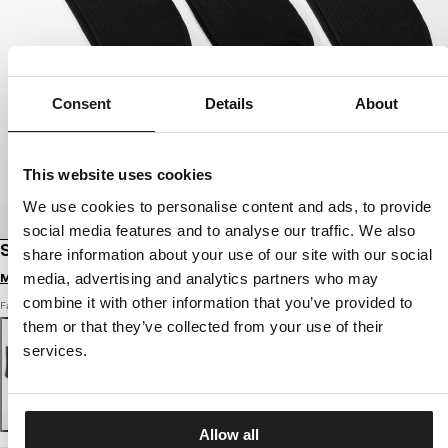
Consent
Details
About
This website uses cookies
We use cookies to personalise content and ads, to provide
social media features and to analyse our traffic. We also
SOCKEN HIGH ANKLE LOGO DÜNN 3ER-PACK
share information about your use of our site with our social
media, advertising and analytics partners who may
Melde dich an, um Preise zu sehen
combine it with other information that you’ve provided to
Farbe: schwarz
them or that they’ve collected from your use of their
services.
Allow all