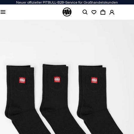
Neuer offizieller PITBULL-B2B-Service für Großhandelskunden