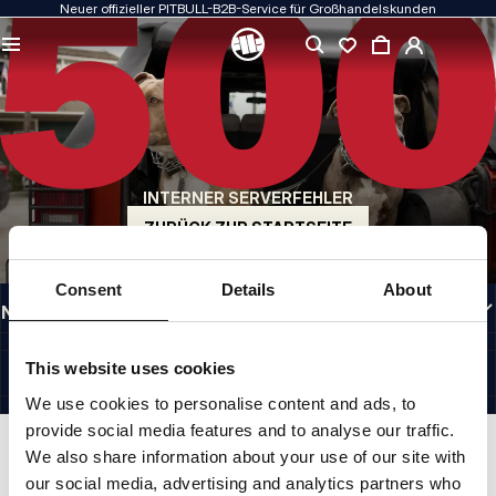
Neuer offizieller PITBULL-B2B-Service für Großhandelskunden
QUALITÄT HAT FÜR UNS PRIORITÄT
Unsere Kleidung fertigen wir mit Leidenschaft. Bei Haltbarkeit, Langlebigkeit der
Materialien und Liebe zum Detail machen wir keine Kompromisse.
US ORIGIN
Unsere Wurzeln reichen zurück ins San Diego der frühen 1990er Jahre. Unser Stil
ist roh, authentisch und kompromisslos.
INTERNER SERVERFEHLER
MARKE MIT CHARAKTER
Unsere Kollektionen werden von Sportlern, Kämpfern und unbeirrbaren
ZURÜCK ZUR STARTSEITE
Individualisten gewählt.
INFORMATIONEN
Consent
Details
About
NÜTZLICHE LINKS
DE INTERNATIONAL
©1997 - 2026 PITBULL SP. Z O.O. ALLE RECHTE VORBEHALTEN.
This website uses cookies
SITE CREDITS
We use cookies to personalise content and ads, to
NACH OBEN GEHEN
provide social media features and to analyse our traffic.
We also share information about your use of our site with
our social media, advertising and analytics partners who