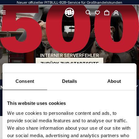
Neuer offizieller PITBULL-B2B-Service für Großhandelskunden
QUALITÄT HAT FÜR UNS PRIORITÄT
Unsere Kleidung fertigen wir mit Leidenschaft. Bei Haltbarkeit, Langlebigkeit der
Materialien und Liebe zum Detail machen wir keine Kompromisse.
US ORIGIN
Unsere Wurzeln reichen zurück ins San Diego der frühen 1990er Jahre. Unser Stil
ist roh, authentisch und kompromisslos.
INTERNER SERVERFEHLER
MARKE MIT CHARAKTER
Unsere Kollektionen werden von Sportlern, Kämpfern und unbeirrbaren
ZURÜCK ZUR STARTSEITE
Individualisten gewählt.
INFORMATIONEN
Consent
Details
About
NÜTZLICHE LINKS
DE INTERNATIONAL
©1997 - 2026 PITBULL SP. Z O.O. ALLE RECHTE VORBEHALTEN.
This website uses cookies
SITE CREDITS
We use cookies to personalise content and ads, to
NACH OBEN GEHEN
provide social media features and to analyse our traffic.
We also share information about your use of our site with
our social media, advertising and analytics partners who