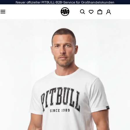
Neuer offizieller PITBULL-B2B-Service für Großhandelskunden