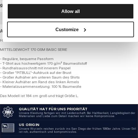
Größenratgeber
Allow all
GROSSHANDELSBESTELLUNG
Customize
A standard-weight cotton T-shirt with a regular fit.
Herren-T-Shirt - NORTON
MITTELGEWICHT 170 GSM BASIC SERIE
- Reguläre, bequeme Passform
- T-Shirt aus hochwertigem 170 g/m² Baumwollstoff
- Rundhalsausschnitt mit innerem Paspel
- Großer "PITBULL"-Aufdruck auf der Brust
- Großer Aufnäher am unteren Saum des Shirts
- Kleiner Aufnäher am Rand des linken Ärmels
- Materialzusammensetzung: 100 % Baumwolle
Das Modell ist 184 cm groß und trägt Größe L.
QUALITÄT HAT FÜR UNS PRIORITÄT
Unsere Kleidung fertigen wir mit Leidenschaft. Bei Haltbarkeit, Langlebigkeit der
Materialien und Liebe zum Detail machen wir keine Kompromisse.
US ORIGIN
Unsere Wurzeln reichen zurück ins San Diego der frühen 1990er Jahre. Unser Stil
ist roh, authentisch und kompromisslos.