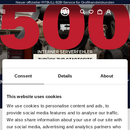
Neuer offizieller PITBULL-B2B-Service für Großhandelskunden
QUALITÄT HAT FÜR UNS PRIORITÄT
Unsere Kleidung fertigen wir mit Leidenschaft. Bei Haltbarkeit, Langlebigkeit der
Materialien und Liebe zum Detail machen wir keine Kompromisse.
US ORIGIN
Unsere Wurzeln reichen zurück ins San Diego der frühen 1990er Jahre. Unser Stil
ist roh, authentisch und kompromisslos.
INTERNER SERVERFEHLER
MARKE MIT CHARAKTER
Unsere Kollektionen werden von Sportlern, Kämpfern und unbeirrbaren
ZURÜCK ZUR STARTSEITE
Individualisten gewählt.
INFORMATIONEN
Consent
Details
About
NÜTZLICHE LINKS
DE INTERNATIONAL
©1997 - 2026 PITBULL SP. Z O.O. ALLE RECHTE VORBEHALTEN.
This website uses cookies
SITE CREDITS
We use cookies to personalise content and ads, to
NACH OBEN GEHEN
provide social media features and to analyse our traffic.
We also share information about your use of our site with
our social media, advertising and analytics partners who