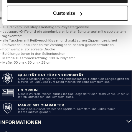
GROSSHANDELSBESTELLUNG
Customize
Pitbull West Coast Sporttasche – FIGHT HILLTOP II
- aus dickem und strapazierfähigem Polyestergewebe
- Jacquard-Griffe und ein abnehmbarer, breiter Schultergurt mit gepolstertem
Tragekomfort
- alle Taschen mit Reißverschlüssen und praktischen Zippern gesichert
- Reißverschlüsse können mit Vorhängeschlössern gesichert werden
- hochwertige, abriebfeste Drucke
- Belüftungslöcher in den Seitentaschen
- Materialzusammensetzung: 100 % Polyester
- Maße: 60 cm x 30 cm x 28 cm
QUALITÄT HAT FÜR UNS PRIORITÄT
Unsere Kleidung fertigen wir mit Leidenschaft. Bei Haltbarkeit, Langlebigkeit der
Materialien und Liebe zum Detail machen wir keine Kompromisse.
US ORIGIN
Unsere Wurzeln reichen zurück ins San Diego der frühen 1990er Jahre. Unser Stil
ist roh, authentisch und kompromisslos.
MARKE MIT CHARAKTER
Unsere Kollektionen werden von Sportlern, Kämpfern und unbeirrbaren
Individualisten gewählt.
INFORMATIONEN