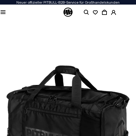
Neuer offizieller PITBULL-B2B-Service für Großhandelskunden