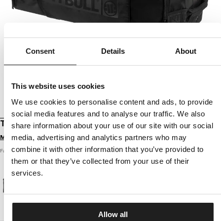
Consent
Details
About
This website uses cookies
We use cookies to personalise content and ads, to provide
social media features and to analyse our traffic. We also
TRAININGSSACK FIGHT HILLTOP II
share information about your use of our site with our social
media, advertising and analytics partners who may
Melde dich an, um Preise zu sehen
combine it with other information that you’ve provided to
Farbe: schwarz / schwarz
them or that they’ve collected from your use of their
services.
Allow all