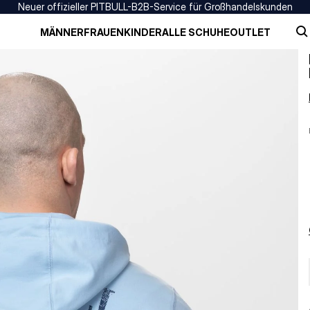
Neuer offizieller PITBULL-B2B-Service für Großhandelskunden
MÄNNER
FRAUEN
KINDER
ALLE SCHUHE
OUTLET