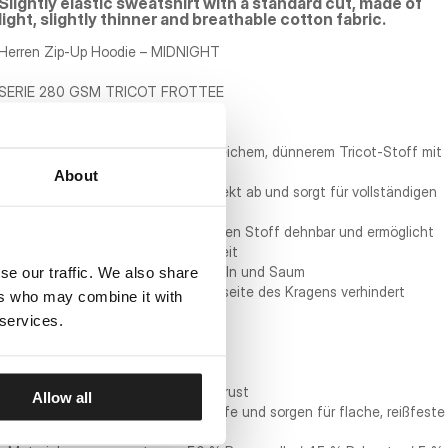
Slightly elastic sweatshirt with a standard cut, made of
light, slightly thinner and breathable cotton fabric.
Herren Zip-Up Hoodie – MIDNIGHT
SERIE 280 GSM TRICOT FROTTEE
- Bequeme reguläre Passform
- Hergestellt aus hochwertigem, weichem, dünnerem Tricot-Stoff mit
einem Gewicht von 280 g/m²
About
- Der Stoff leitet Feuchtigkeit perfekt ab und sorgt für vollständigen
Komfort an wärmeren Tagen
- Die Zugabe von Spandex macht den Stoff dehnbar und ermöglicht
uneingeschränkte Bewegungsfreiheit
- Breite gerippte Bündchen an Ärmeln und Saum
se our traffic. We also share
- Weiche Paspelierung an der Innenseite des Kragens verhindert
ers who may combine it with
Scheuern
 services.
- Zwei große Taschen
- Kapuzenverstellung mit Kordelzug
- Großer Druck auf dem Rücken
- Kleiner "PITBULL"-Druck auf der Brust
Allow all
- Autolap-Nähte verbinden die Stoffe und sorgen für flache, reißfeste
Nähte