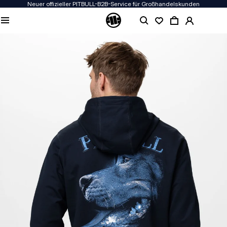
Neuer offizieller PITBULL-B2B-Service für Großhandelskunden