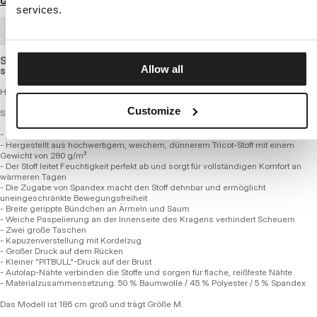
Größenratgeber
services.
GROSSHANDELSBESTELLUNG
Slightly elastic sweatshirt with a standard cut, made of light,
Allow all
slightly thinner and breathable cotton fabric.
Herren Zip-Up Hoodie – MIDNIGHT
Customize
SERIE 280 GSM TRICOT FROTTEE
- Bequeme reguläre Passform
- Hergestellt aus hochwertigem, weichem, dünnerem Tricot-Stoff mit einem
Gewicht von 280 g/m²
- Der Stoff leitet Feuchtigkeit perfekt ab und sorgt für vollständigen Komfort an
wärmeren Tagen
- Die Zugabe von Spandex macht den Stoff dehnbar und ermöglicht
uneingeschränkte Bewegungsfreiheit
- Breite gerippte Bündchen an Ärmeln und Saum
- Weiche Paspelierung an der Innenseite des Kragens verhindert Scheuern
- Zwei große Taschen
- Kapuzenverstellung mit Kordelzug
- Großer Druck auf dem Rücken
- Kleiner "PITBULL"-Druck auf der Brust
- Autolap-Nähte verbinden die Stoffe und sorgen für flache, reißfeste Nähte
- Materialzusammensetzung: 50 % Baumwolle / 45 % Polyester / 5 % Spandex
Das Modell ist 186 cm groß und trägt Größe M.