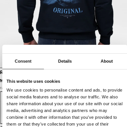
Consent
Details
About
REISSVERSCHLUSS-HOODIE MIDNIGHT
Melde dich an, um Preise zu sehen
This website uses cookies
Farbe: dunkelblau
We use cookies to personalise content and ads, to provide
social media features and to analyse our traffic. We also
share information about your use of our site with our social
media, advertising and analytics partners who may
combine it with other information that you’ve provided to
them or that they’ve collected from your use of their