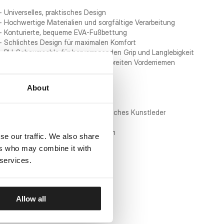
- Universelles, praktisches Design
- Hochwertige Materialien und sorgfältige Verarbeitung
- Konturierte, bequeme EVA-Fußbettung
- Schlichtes Design für maximalen Komfort
- PU-Schaumsohle für hervorragenden Grip und Langlebigkeit
- Erhöhtes PITBULL-Logo auf dem breiten Vorderriemen
- Seitenlogo auf der Sohle
About
Materialien:
Logo-Riemen: 100 % umweltfreundliches Kunstleder
Sohle: 100 % Polyester
Oberes Fußbett: 100 % EVA-Schaum
se our traffic. We also share
ers who may combine it with
 services.
Allow all