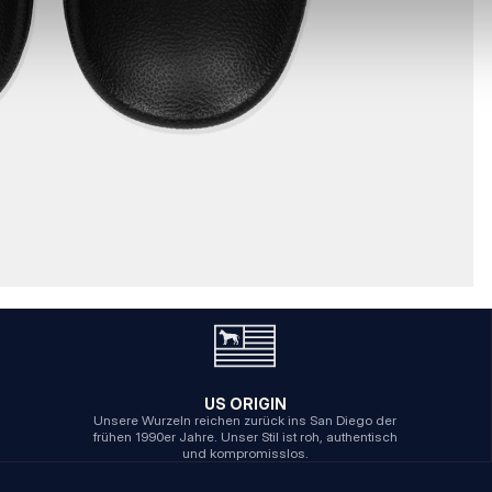
US ORIGIN
Unsere Wurzeln reichen zurück ins San Diego der
frühen 1990er Jahre. Unser Stil ist roh, authentisch
und kompromisslos.