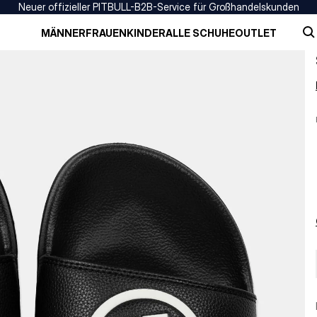
Neuer offizieller PITBULL-B2B-Service für Großhandelskunden
MÄNNER
FRAUEN
KINDER
ALLE SCHUHE
OUTLET