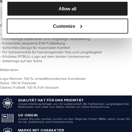
Größenratgeber
Allow all
GROSSHANDELSBESTELLUNG
Flip-Flops - LOGO
Customize
- Universelles, praktisches Design
- Hochwertige Materialien und sorgfältige Verarbeitung
- Konturierte, bequeme EVA-Fußbettung
- Schlichtes Design für maximalen Komfort
- PU-Schaumsohle für hervorragenden Grip und Langlebigkeit
- Erhöhtes PITBULL-Logo auf dem breiten Vorderriemen
- Seitenlogo auf der Sohle
Materialien:
Logo-Riemen: 100 % umweltfreundliches Kunstleder
Sohle: 100 % Polyester
Oberes Fußbett: 100 % EVA-Schaum
QUALITÄT HAT FÜR UNS PRIORITÄT
Unsere Kleidung fertigen wir mit Leidenschaft. Bei Haltbarkeit, Langlebigkeit der
Materialien und Liebe zum Detail machen wir keine Kompromisse.
US ORIGIN
Unsere Wurzeln reichen zurück ins San Diego der frühen 1990er Jahre. Unser Stil
ist roh, authentisch und kompromisslos.
MARKE MIT CHARAKTER