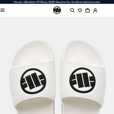
Neuer offizieller PITBULL-B2B-Service für Großhandelskunden