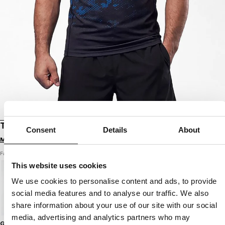
T-SHIRT MESH HEX CAMO HILLTOP
Consent
Details
About
Melde dich an, um Preise zu sehen
Farbe: blau
This website uses cookies
We use cookies to personalise content and ads, to provide
social media features and to analyse our traffic. We also
share information about your use of our site with our social
media, advertising and analytics partners who may
Größenratgeber