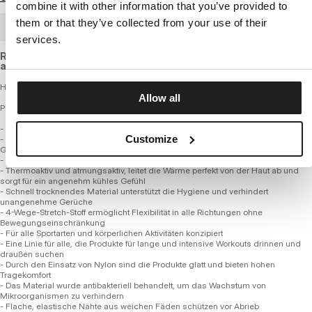
combine it with other information that you’ve provided to
them or that they’ve collected from your use of their
GROSSHANDELSBESTELLUNG
services.
Regular fit sports T-shirt made of breathable, quick-drying
and elastic fabric with inserts for better ventilation.
Herren Technisches Mesh-Sport-T-Shirt - HEX CAMO HILLTOP
Allow all
PERFORMANCE PRO + SERIE
- Bequeme reguläre Passform
Customize
- Hergestellt aus hochwertigen Polyamidfasern mit zusätzlichem elastischem
Garn
- Deutlich verfeinerte Stoffmischung im Vergleich zu gängigen Marktprodukten
- Thermoaktiv und atmungsaktiv, leitet die Wärme perfekt von der Haut ab und
sorgt für ein angenehm kühles Gefühl
- Schnell trocknendes Material unterstützt die Hygiene und verhindert
unangenehme Gerüche
- 4-Wege-Stretch-Stoff ermöglicht Flexibilität in alle Richtungen ohne
Bewegungseinschränkung
- Für alle Sportarten und körperlichen Aktivitäten konzipiert
- Eine Linie für alle, die Produkte für lange und intensive Workouts drinnen und
draußen suchen
- Durch den Einsatz von Nylon sind die Produkte glatt und bieten hohen
Tragekomfort
- Das Material wurde antibakteriell behandelt, um das Wachstum von
Mikroorganismen zu verhindern
- Flache, elastische Nähte aus weichen Fäden schützen vor Abrieb