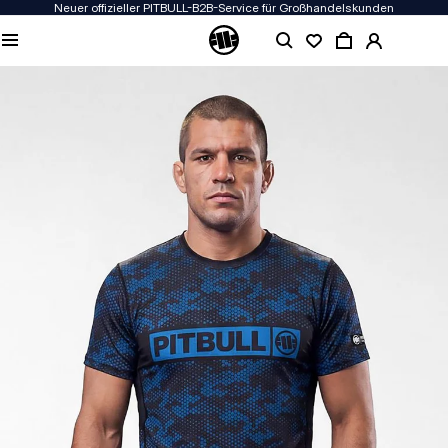
Neuer offizieller PITBULL-B2B-Service für Großhandelskunden