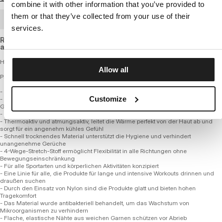
combine it with other information that you’ve provided to
them or that they’ve collected from your use of their
GROSSHANDELSBESTELLUNG
services.
Regular fit sports T-shirt made of breathable, quick-drying
and elastic fabric with inserts for better ventilation.
Herren Technisches Mesh-Sport-T-Shirt - HEX CAMO HILLTOP
Allow all
PERFORMANCE PRO + SERIE
- Bequeme reguläre Passform
Customize
- Hergestellt aus hochwertigen Polyamidfasern mit zusätzlichem elastischem
Garn
- Deutlich verfeinerte Stoffmischung im Vergleich zu marktüblichen Materialien
- Thermoaktiv und atmungsaktiv, leitet die Wärme perfekt von der Haut ab und
sorgt für ein angenehm kühles Gefühl
- Schnell trocknendes Material unterstützt die Hygiene und verhindert
unangenehme Gerüche
- 4-Wege-Stretch-Stoff ermöglicht Flexibilität in alle Richtungen ohne
Bewegungseinschränkung
- Für alle Sportarten und körperlichen Aktivitäten konzipiert
- Eine Linie für alle, die Produkte für lange und intensive Workouts drinnen und
draußen suchen
- Durch den Einsatz von Nylon sind die Produkte glatt und bieten hohen
Tragekomfort
- Das Material wurde antibakteriell behandelt, um das Wachstum von
Mikroorganismen zu verhindern
- Flache, elastische Nähte aus weichen Garnen schützen vor Abrieb