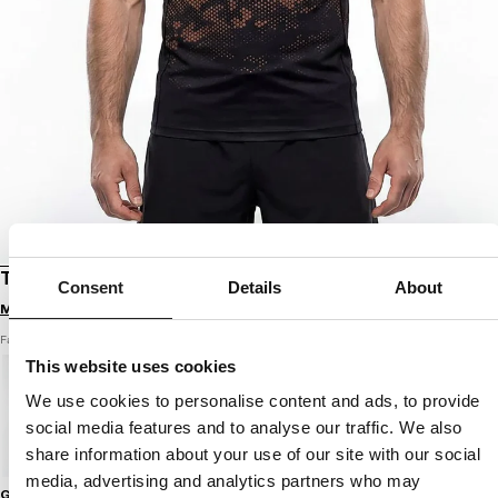
T-SHIRT MESH HEX CAMO HILLTOP
Consent
Details
About
Melde dich an, um Preise zu sehen
Farbe: dunkler sand
This website uses cookies
We use cookies to personalise content and ads, to provide
social media features and to analyse our traffic. We also
share information about your use of our site with our social
media, advertising and analytics partners who may
Größenratgeber