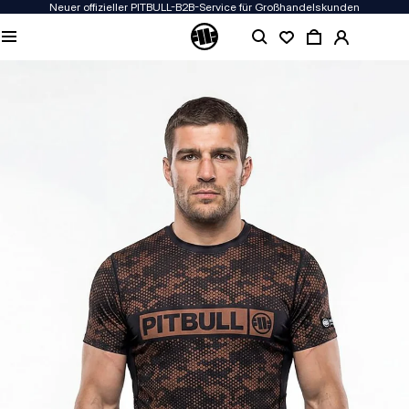
Neuer offizieller PITBULL-B2B-Service für Großhandelskunden