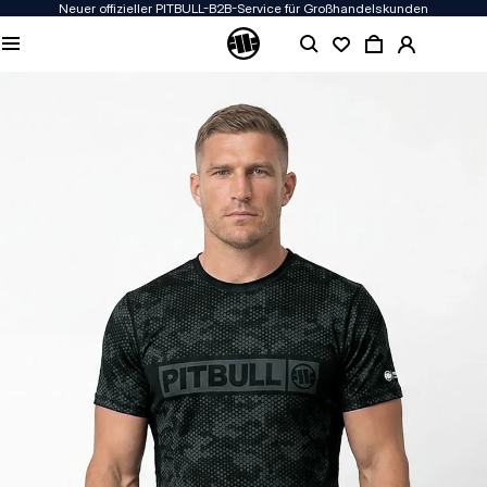
Neuer offizieller PITBULL-B2B-Service für Großhandelskunden