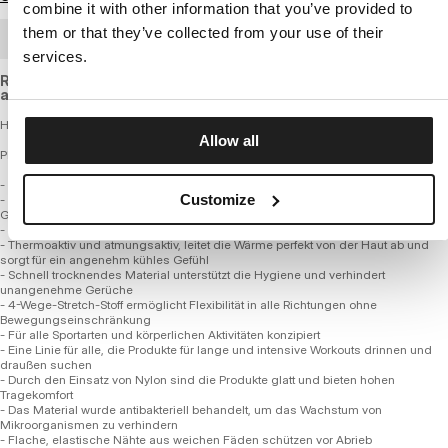
combine it with other information that you’ve provided to
them or that they’ve collected from your use of their
GROSSHANDELSBESTELLUNG
services.
Regular fit sports T-shirt made of breathable, quick-drying
and elastic fabric with inserts for better ventilation.
Herren Technisches Mesh-Sport-T-Shirt - HEX CAMO HILLTOP
Allow all
PERFORMANCE PRO + SERIE
- Bequeme reguläre Passform
Customize
- Hergestellt aus hochwertigen Polyamidfasern mit zusätzlichem elastischem
Garn
- Deutlich verfeinerte Stoffmischung im Vergleich zu gängigen Marktprodukten
- Thermoaktiv und atmungsaktiv, leitet die Wärme perfekt von der Haut ab und
sorgt für ein angenehm kühles Gefühl
- Schnell trocknendes Material unterstützt die Hygiene und verhindert
unangenehme Gerüche
- 4-Wege-Stretch-Stoff ermöglicht Flexibilität in alle Richtungen ohne
Bewegungseinschränkung
- Für alle Sportarten und körperlichen Aktivitäten konzipiert
- Eine Linie für alle, die Produkte für lange und intensive Workouts drinnen und
draußen suchen
- Durch den Einsatz von Nylon sind die Produkte glatt und bieten hohen
Tragekomfort
- Das Material wurde antibakteriell behandelt, um das Wachstum von
Mikroorganismen zu verhindern
- Flache, elastische Nähte aus weichen Fäden schützen vor Abrieb