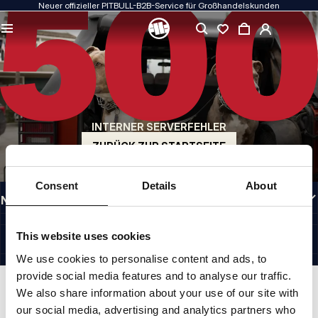
Neuer offizieller PITBULL-B2B-Service für Großhandelskunden
QUALITÄT HAT FÜR UNS PRIORITÄT
Unsere Kleidung fertigen wir mit Leidenschaft. Bei Haltbarkeit, Langlebigkeit der
Materialien und Liebe zum Detail machen wir keine Kompromisse.
US ORIGIN
Unsere Wurzeln reichen zurück ins San Diego der frühen 1990er Jahre. Unser Stil
ist roh, authentisch und kompromisslos.
INTERNER SERVERFEHLER
MARKE MIT CHARAKTER
Unsere Kollektionen werden von Sportlern, Kämpfern und unbeirrbaren
ZURÜCK ZUR STARTSEITE
Individualisten gewählt.
INFORMATIONEN
Consent
Details
About
NÜTZLICHE LINKS
GERMANY
©1997 - 2026 PITBULL SP. Z O.O. ALLE RECHTE VORBEHALTEN.
This website uses cookies
SITE CREDITS
We use cookies to personalise content and ads, to
NACH OBEN GEHEN
provide social media features and to analyse our traffic.
We also share information about your use of our site with
our social media, advertising and analytics partners who