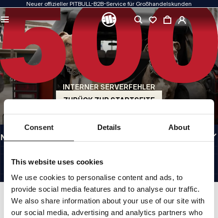
Neuer offizieller PITBULL-B2B-Service für Großhandelskunden
QUALITÄT HAT FÜR UNS PRIORITÄT
Unsere Kleidung fertigen wir mit Leidenschaft. Bei Haltbarkeit, Langlebigkeit der
Materialien und Liebe zum Detail machen wir keine Kompromisse.
US ORIGIN
Unsere Wurzeln reichen zurück ins San Diego der frühen 1990er Jahre. Unser Stil
ist roh, authentisch und kompromisslos.
INTERNER SERVERFEHLER
MARKE MIT CHARAKTER
Unsere Kollektionen werden von Sportlern, Kämpfern und unbeirrbaren
ZURÜCK ZUR STARTSEITE
Individualisten gewählt.
INFORMATIONEN
Consent
Details
About
NÜTZLICHE LINKS
GERMANY
©1997 - 2026 PITBULL SP. Z O.O. ALLE RECHTE VORBEHALTEN.
This website uses cookies
SITE CREDITS
We use cookies to personalise content and ads, to
NACH OBEN GEHEN
provide social media features and to analyse our traffic.
We also share information about your use of our site with
our social media, advertising and analytics partners who