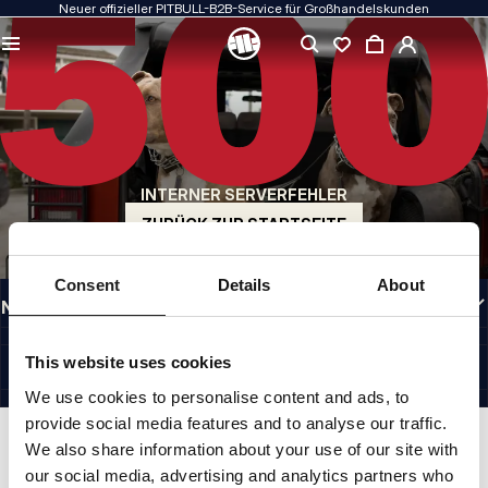
Neuer offizieller PITBULL-B2B-Service für Großhandelskunden
QUALITÄT HAT FÜR UNS PRIORITÄT
Unsere Kleidung fertigen wir mit Leidenschaft. Bei Haltbarkeit, Langlebigkeit der
Materialien und Liebe zum Detail machen wir keine Kompromisse.
US ORIGIN
Unsere Wurzeln reichen zurück ins San Diego der frühen 1990er Jahre. Unser Stil
ist roh, authentisch und kompromisslos.
INTERNER SERVERFEHLER
MARKE MIT CHARAKTER
Unsere Kollektionen werden von Sportlern, Kämpfern und unbeirrbaren
ZURÜCK ZUR STARTSEITE
Individualisten gewählt.
INFORMATIONEN
Consent
Details
About
NÜTZLICHE LINKS
GERMANY
©1997 - 2026 PITBULL SP. Z O.O. ALLE RECHTE VORBEHALTEN.
This website uses cookies
SITE CREDITS
We use cookies to personalise content and ads, to
NACH OBEN GEHEN
provide social media features and to analyse our traffic.
We also share information about your use of our site with
our social media, advertising and analytics partners who