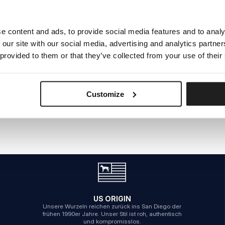
e content and ads, to provide social media features and to analy
INTERNER SERVERFEHLER
 our site with our social media, advertising and analytics partn
ZURÜCK ZUR STARTSEITE
 provided to them or that they’ve collected from your use of their
Customize
US ORIGIN
Unsere Wurzeln reichen zurück ins San Diego der
frühen 1990er Jahre. Unser Stil ist roh, authentisch
und kompromisslos.