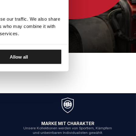
se our traffic. We also share
ers who may combine it with
 services.
Allow all
MARKE MIT CHARAKTER
Unsere Kollektionen werden von Sportlern, Kämpfern
und unbeirrbaren Individualisten gewählt.