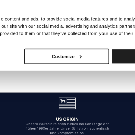
e content and ads, to provide social media features and to analy
INTERNER SERVERFEHLER
 our site with our social media, advertising and analytics partn
ZURÜCK ZUR STARTSEITE
 provided to them or that they’ve collected from your use of their
Customize
US ORIGIN
Unsere Wurzeln reichen zurück ins San Diego der
frühen 1990er Jahre. Unser Stil ist roh, authentisch
und kompromisslos.