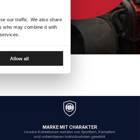
se our traffic. We also share
ers who may combine it with
 services.
Allow all
MARKE MIT CHARAKTER
Unsere Kollektionen werden von Sportlern, Kämpfern
und unbeirrbaren Individualisten gewählt.