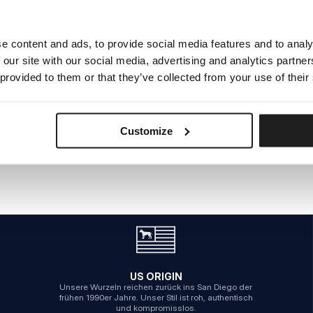
e content and ads, to provide social media features and to analy
INTERNER SERVERFEHLER
 our site with our social media, advertising and analytics partn
ZURÜCK ZUR STARTSEITE
 provided to them or that they’ve collected from your use of their
Customize
US ORIGIN
Unsere Wurzeln reichen zurück ins San Diego der
frühen 1990er Jahre. Unser Stil ist roh, authentisch
und kompromisslos.