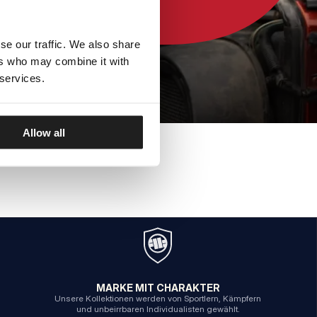
se our traffic. We also share
ers who may combine it with
 services.
Allow all
MARKE MIT CHARAKTER
Unsere Kollektionen werden von Sportlern, Kämpfern
und unbeirrbaren Individualisten gewählt.