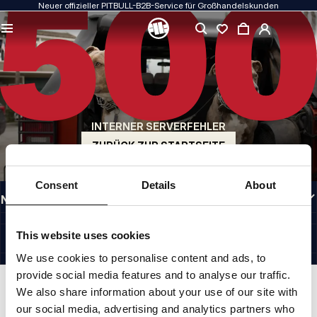
Neuer offizieller PITBULL-B2B-Service für Großhandelskunden
QUALITÄT HAT FÜR UNS PRIORITÄT
Unsere Kleidung fertigen wir mit Leidenschaft. Bei Haltbarkeit, Langlebigkeit der
Materialien und Liebe zum Detail machen wir keine Kompromisse.
US ORIGIN
Unsere Wurzeln reichen zurück ins San Diego der frühen 1990er Jahre. Unser Stil
ist roh, authentisch und kompromisslos.
INTERNER SERVERFEHLER
MARKE MIT CHARAKTER
Unsere Kollektionen werden von Sportlern, Kämpfern und unbeirrbaren
ZURÜCK ZUR STARTSEITE
Individualisten gewählt.
INFORMATIONEN
Consent
Details
About
NÜTZLICHE LINKS
GERMANY
©1997 - 2026 PITBULL SP. Z O.O. ALLE RECHTE VORBEHALTEN.
This website uses cookies
SITE CREDITS
We use cookies to personalise content and ads, to
NACH OBEN GEHEN
provide social media features and to analyse our traffic.
We also share information about your use of our site with
our social media, advertising and analytics partners who