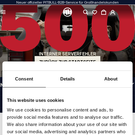
Neuer offizieller PITBULL-B2B-Service für Großhandelskunden
QUALITÄT HAT FÜR UNS PRIORITÄT
Unsere Kleidung fertigen wir mit Leidenschaft. Bei Haltbarkeit, Langlebigkeit der
Materialien und Liebe zum Detail machen wir keine Kompromisse.
US ORIGIN
Unsere Wurzeln reichen zurück ins San Diego der frühen 1990er Jahre. Unser Stil
ist roh, authentisch und kompromisslos.
INTERNER SERVERFEHLER
MARKE MIT CHARAKTER
Unsere Kollektionen werden von Sportlern, Kämpfern und unbeirrbaren
ZURÜCK ZUR STARTSEITE
Individualisten gewählt.
INFORMATIONEN
Consent
Details
About
NÜTZLICHE LINKS
GERMANY
©1997 - 2026 PITBULL SP. Z O.O. ALLE RECHTE VORBEHALTEN.
This website uses cookies
SITE CREDITS
We use cookies to personalise content and ads, to
NACH OBEN GEHEN
provide social media features and to analyse our traffic.
We also share information about your use of our site with
our social media, advertising and analytics partners who