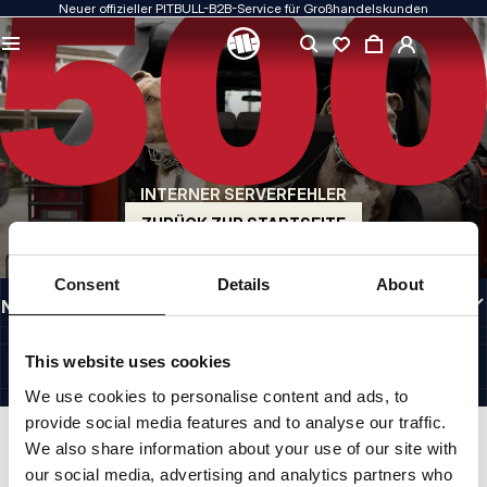
Neuer offizieller PITBULL-B2B-Service für Großhandelskunden
QUALITÄT HAT FÜR UNS PRIORITÄT
Unsere Kleidung fertigen wir mit Leidenschaft. Bei Haltbarkeit, Langlebigkeit der
Materialien und Liebe zum Detail machen wir keine Kompromisse.
US ORIGIN
Unsere Wurzeln reichen zurück ins San Diego der frühen 1990er Jahre. Unser Stil
ist roh, authentisch und kompromisslos.
INTERNER SERVERFEHLER
MARKE MIT CHARAKTER
Unsere Kollektionen werden von Sportlern, Kämpfern und unbeirrbaren
ZURÜCK ZUR STARTSEITE
Individualisten gewählt.
INFORMATIONEN
Consent
Details
About
NÜTZLICHE LINKS
GERMANY
©1997 - 2026 PITBULL SP. Z O.O. ALLE RECHTE VORBEHALTEN.
This website uses cookies
SITE CREDITS
We use cookies to personalise content and ads, to
NACH OBEN GEHEN
provide social media features and to analyse our traffic.
We also share information about your use of our site with
our social media, advertising and analytics partners who