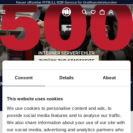
Neuer offizieller PITBULL-B2B-Service für Großhandelskunden
QUALITÄT HAT FÜR UNS PRIORITÄT
Unsere Kleidung fertigen wir mit Leidenschaft. Bei Haltbarkeit, Langlebigkeit der
Materialien und Liebe zum Detail machen wir keine Kompromisse.
US ORIGIN
Unsere Wurzeln reichen zurück ins San Diego der frühen 1990er Jahre. Unser Stil
ist roh, authentisch und kompromisslos.
INTERNER SERVERFEHLER
MARKE MIT CHARAKTER
Unsere Kollektionen werden von Sportlern, Kämpfern und unbeirrbaren
ZURÜCK ZUR STARTSEITE
Individualisten gewählt.
INFORMATIONEN
Consent
Details
About
NÜTZLICHE LINKS
GERMANY
©1997 - 2026 PITBULL SP. Z O.O. ALLE RECHTE VORBEHALTEN.
This website uses cookies
SITE CREDITS
We use cookies to personalise content and ads, to
NACH OBEN GEHEN
provide social media features and to analyse our traffic.
We also share information about your use of our site with
our social media, advertising and analytics partners who