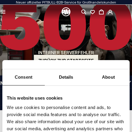
Neuer offizieller PITBULL-B2B-Service für Großhandelskunden
QUALITÄT HAT FÜR UNS PRIORITÄT
Unsere Kleidung fertigen wir mit Leidenschaft. Bei Haltbarkeit, Langlebigkeit der
Materialien und Liebe zum Detail machen wir keine Kompromisse.
US ORIGIN
Unsere Wurzeln reichen zurück ins San Diego der frühen 1990er Jahre. Unser Stil
ist roh, authentisch und kompromisslos.
INTERNER SERVERFEHLER
MARKE MIT CHARAKTER
Unsere Kollektionen werden von Sportlern, Kämpfern und unbeirrbaren
ZURÜCK ZUR STARTSEITE
Individualisten gewählt.
INFORMATIONEN
Consent
Details
About
NÜTZLICHE LINKS
GERMANY
©1997 - 2026 PITBULL SP. Z O.O. ALLE RECHTE VORBEHALTEN.
This website uses cookies
SITE CREDITS
We use cookies to personalise content and ads, to
NACH OBEN GEHEN
provide social media features and to analyse our traffic.
We also share information about your use of our site with
our social media, advertising and analytics partners who