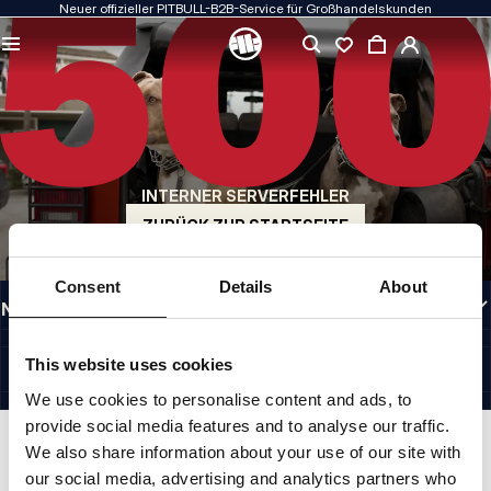
Neuer offizieller PITBULL-B2B-Service für Großhandelskunden
QUALITÄT HAT FÜR UNS PRIORITÄT
Unsere Kleidung fertigen wir mit Leidenschaft. Bei Haltbarkeit, Langlebigkeit der
Materialien und Liebe zum Detail machen wir keine Kompromisse.
US ORIGIN
Unsere Wurzeln reichen zurück ins San Diego der frühen 1990er Jahre. Unser Stil
ist roh, authentisch und kompromisslos.
INTERNER SERVERFEHLER
MARKE MIT CHARAKTER
Unsere Kollektionen werden von Sportlern, Kämpfern und unbeirrbaren
ZURÜCK ZUR STARTSEITE
Individualisten gewählt.
INFORMATIONEN
Consent
Details
About
NÜTZLICHE LINKS
GERMANY
©1997 - 2026 PITBULL SP. Z O.O. ALLE RECHTE VORBEHALTEN.
This website uses cookies
SITE CREDITS
We use cookies to personalise content and ads, to
NACH OBEN GEHEN
provide social media features and to analyse our traffic.
We also share information about your use of our site with
our social media, advertising and analytics partners who