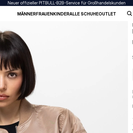
Neuer offizieller PITBULL-B2B-Service für Großhandelskunden
MÄNNER
FRAUEN
KINDER
ALLE SCHUHE
OUTLET