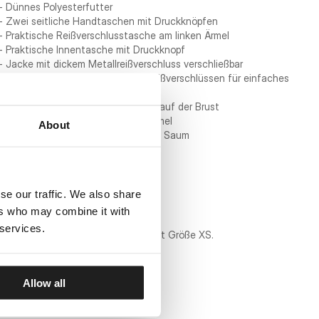
- Dünnes Polyesterfutter
- Zwei seitliche Handtaschen mit Druckknöpfen
- Praktische Reißverschlusstasche am linken Ärmel
- Praktische Innentasche mit Druckknopf
- Jacke mit dickem Metallreißverschluss verschließbar
- Leder-Zipperanhänger an allen Reißverschlüssen für einfaches
Öffnen
- Kleines gesticktes PITBULL-Logo auf der Brust
- Rundes Abzeichen am rechten Ärmel
About
- Gerippte Bündchen an Ärmeln und Saum
- Gerippter Kragen
Materialzusammensetzung:
Hauptmaterial: 100 % Nylon-Twill
se our traffic. We also share
Futter: 100 % Nylon
ers who may combine it with
 services.
Das Model ist 167 cm groß und trägt Größe XS.
Allow all