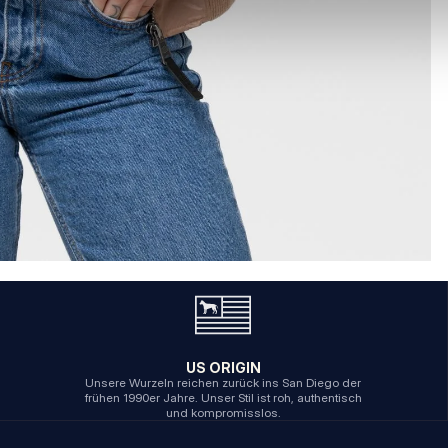
US ORIGIN
Unsere Wurzeln reichen zurück ins San Diego der
frühen 1990er Jahre. Unser Stil ist roh, authentisch
und kompromisslos.