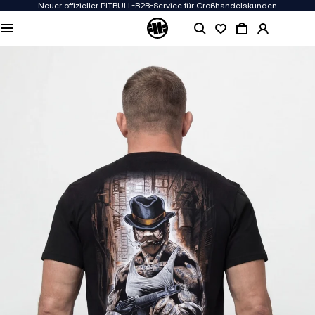
Neuer offizieller PITBULL-B2B-Service für Großhandelskunden