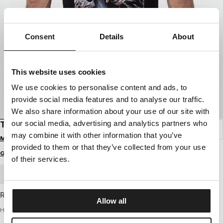
Consent
Details
About
This website uses cookies
We use cookies to personalise content and ads, to
provide social media features and to analyse our traffic.
We also share information about your use of our site with
our social media, advertising and analytics partners who
T-SHIRT HATTER
may combine it with other information that you’ve
Melde dich an, um Preise zu sehen
provided to them or that they’ve collected from your use
Größenratgeber
of their services.
GROSSHANDELSBESTELLUNG
Regular fit T-shirt made of standard weight cotton.
Allow all
Herren T-Shirt - HATTER