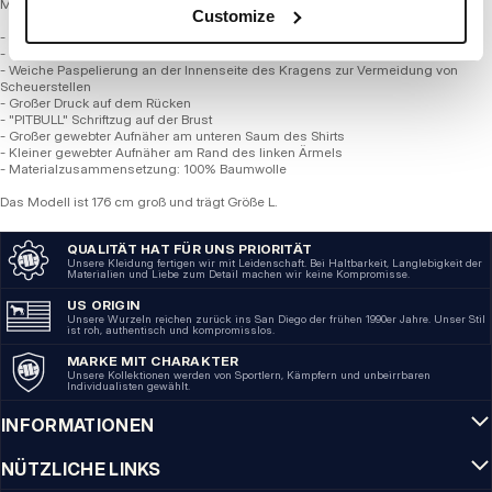
MITTELGEWICHT 190 REGULAR SERIE
Customize
- Klassischer Regular Fit mit rundem Ausschnitt
- T-Shirt aus hochwertiger 190 g/m² Baumwolle
- Weiche Paspelierung an der Innenseite des Kragens zur Vermeidung von
Scheuerstellen
- Großer Druck auf dem Rücken
- "PITBULL" Schriftzug auf der Brust
- Großer gewebter Aufnäher am unteren Saum des Shirts
- Kleiner gewebter Aufnäher am Rand des linken Ärmels
- Materialzusammensetzung: 100% Baumwolle
Das Modell ist 176 cm groß und trägt Größe L.
QUALITÄT HAT FÜR UNS PRIORITÄT
Unsere Kleidung fertigen wir mit Leidenschaft. Bei Haltbarkeit, Langlebigkeit der
Materialien und Liebe zum Detail machen wir keine Kompromisse.
US ORIGIN
Unsere Wurzeln reichen zurück ins San Diego der frühen 1990er Jahre. Unser Stil
ist roh, authentisch und kompromisslos.
MARKE MIT CHARAKTER
Unsere Kollektionen werden von Sportlern, Kämpfern und unbeirrbaren
Individualisten gewählt.
INFORMATIONEN
NÜTZLICHE LINKS