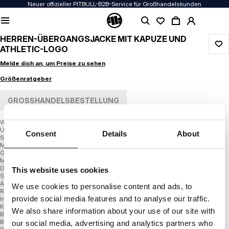
Neuer offizieller PITBULL-B2B-Service für Großhandelskunden
HERREN-ÜBERGANGSJACKE MIT KAPUZE UND
ATHLETIC-LOGO
Melde dich an, um Preise zu sehen
Größenratgeber
GROSSHANDELSBESTELLUNG
Windjacke
Übergangsjacke
Consent
Details
About
Sportlicher Schnitt
Mitteldicker Stoff
Glatter Stoff
Mesh-Futter
Der Stoff ist widerstandsfähig gegen schlechte Witterungsbedingungen
This website uses cookies
Silikon-Aufnäher
Aufgedrucktes Logo
We use cookies to personalise content and ads, to
Reißverschlusstaschen
provide social media features and to analyse our traffic.
Innentasche
Kapuze verstellbar
We also share information about your use of our site with
Bündchen an den Ärmeln
Bündchen an der Taille
our social media, advertising and analytics partners who