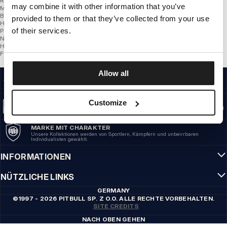
Raglanärmel
may combine it with other information that you’ve
Mit Reißverschluss
Belüftungsöffnungen unter den Armen
provided to them or that they’ve collected from your use
Hohe Qualität
of their services.
Polyester
Nylon
Hersteller: Pit Bull
Farbe: Hellgrau
Allow all
QUALITÄT HAT FÜR UNS PRIORITÄT
Unsere Kleidung fertigen wir mit Leidenschaft. Bei Haltbarkeit, Langlebigkeit der
Materialien und Liebe zum Detail machen wir keine Kompromisse.
US ORIGIN
Customize
Unsere Wurzeln reichen zurück ins San Diego der frühen 1990er Jahre. Unser Stil
ist roh, authentisch und kompromisslos.
MARKE MIT CHARAKTER
Unsere Kollektionen werden von Sportlern, Kämpfern und unbeirrbaren
Individualisten gewählt.
INFORMATIONEN
NÜTZLICHE LINKS
GERMANY
©1997 - 2026 PITBULL SP. Z O.O. ALLE RECHTE VORBEHALTEN.
SITE CREDITS
NACH OBEN GEHEN