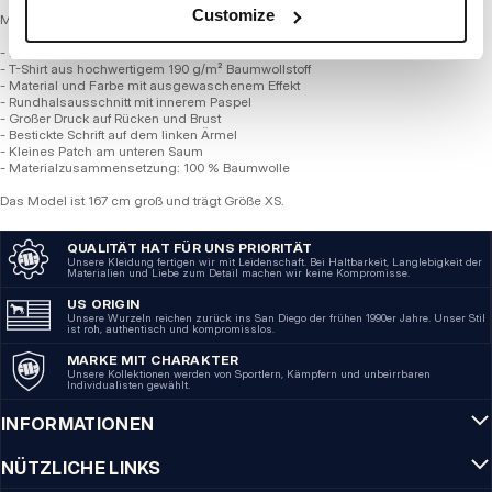
Customize
MIDDLE WEIGHT SERIE 190 GSM DENIM WASHED
- Reguläre, bequeme Passform
- T-Shirt aus hochwertigem 190 g/m² Baumwollstoff
- Material und Farbe mit ausgewaschenem Effekt
- Rundhalsausschnitt mit innerem Paspel
- Großer Druck auf Rücken und Brust
- Bestickte Schrift auf dem linken Ärmel
- Kleines Patch am unteren Saum
- Materialzusammensetzung: 100 % Baumwolle
Das Model ist 167 cm groß und trägt Größe XS.
QUALITÄT HAT FÜR UNS PRIORITÄT
Unsere Kleidung fertigen wir mit Leidenschaft. Bei Haltbarkeit, Langlebigkeit der
Materialien und Liebe zum Detail machen wir keine Kompromisse.
US ORIGIN
Unsere Wurzeln reichen zurück ins San Diego der frühen 1990er Jahre. Unser Stil
ist roh, authentisch und kompromisslos.
MARKE MIT CHARAKTER
Unsere Kollektionen werden von Sportlern, Kämpfern und unbeirrbaren
Individualisten gewählt.
INFORMATIONEN
NÜTZLICHE LINKS