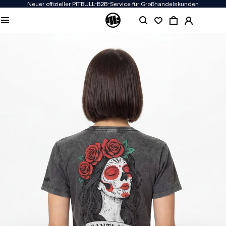
Neuer offizieller PITBULL-B2B-Service für Großhandelskunden