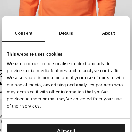
Consent
Details
About
This website uses cookies
We use cookies to personalise content and ads, to
provide social media features and to analyse our traffic.
SWEATSHIRT USA
We also share information about your use of our site with
Melde dich an, um Preise zu sehen
our social media, advertising and analytics partners who
may combine it with other information that you’ve
Größenratgeber
provided to them or that they’ve collected from your use
GROSSHANDELSBESTELLUNG
of their services.
Slightly elastic sweatshirt with a standard cut, made of light,
slightly thinner and breathable cotton fabric.
Herren-Sweatshirt – USA
Allow all