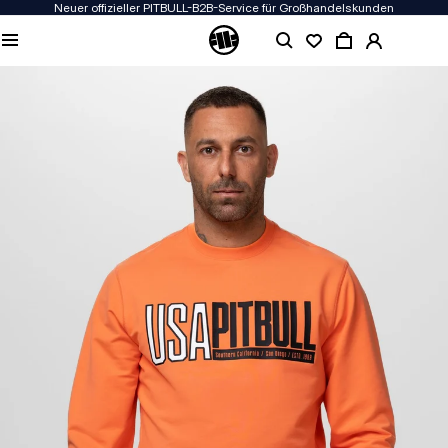
Neuer offizieller PITBULL-B2B-Service für Großhandelskunden