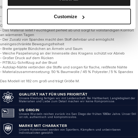
SERIE 280 GSM TRICOT FROTTEE
- Bequeme reguläre Passform
Customize
- Sweatshirt aus hochwertigem, weichem, dünnerem Tricot-Stoff mit einem
Gewicht von 280 g/m²
- Das Material leitet Feuchtigkeit perfekt ab und sorgt für vollständigen Komfort
an wärmeren Tagen
- Der Zusatz von Spandex macht den Stoff dehnbar und ermöglicht
uneingeschränkte Bewegungsfreiheit
- Breite gerippte Bündchen an Ärmeln und Saum
- Weiche Paspelierung an der Innenseite des Kragens schützt vor Abrieb
- Großer Druck auf dem Rücken
- PITBULL-Schriftzug auf der Brust
- Autolap-Nähte verbinden die Stoffe und sorgen für flache, reißfeste Nähte
- Materialzusammensetzung: 50 % Baumwolle / 45 % Polyester / 5 % Spandex
Das Modell ist 182 cm groß und trägt Größe M.
QUALITÄT HAT FÜR UNS PRIORITÄT
Unsere Kleidung fertigen wir mit Leidenschaft. Bei Haltbarkeit, Langlebigkeit der
Materialien und Liebe zum Detail machen wir keine Kompromisse.
US ORIGIN
Unsere Wurzeln reichen zurück ins San Diego der frühen 1990er Jahre. Unser Stil
ist roh, authentisch und kompromisslos.
MARKE MIT CHARAKTER
Unsere Kollektionen werden von Sportlern, Kämpfern und unbeirrbaren
Individualisten gewählt.