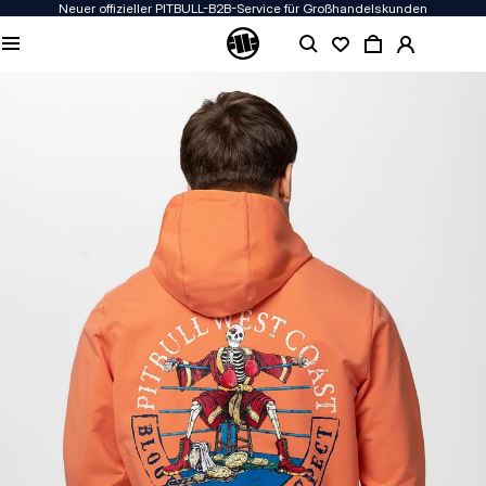
Neuer offizieller PITBULL-B2B-Service für Großhandelskunden