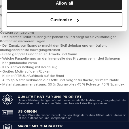
Allow all
PITBULL x David Lozeau
SERIE 280 GSM TRIKOT FROTTEE
Customize
- Bequeme reguläre Passform
- Hergestellt aus hochwertigem, weichem, dünnerem Trikotstoff mit einem
Gewicht von 280 g/m²
- Das Material leitet Feuchtigkeit perfekt ab und sorgt so für vollständigen
Komfort an wärmeren Tagen
- Der Zusatz von Spandex macht den Stoff dehnbar und ermöglicht
uneingeschränkte Bewegungsfreiheit
- Breite gerippte Bündchen an Ärmeln und Saum
- Weiche Paspelierung an der Innenseite des Kragens verhindert Scheuern
- Kängurutasche vorne
- ​​Kapuzenverstellung mit Kordelzug
- Großes Motiv auf dem Rücken
- Kleiner PITBULL-Aufdruck auf der Brust
- Autolap-Nähte verbinden die Stoffe und sorgen für flache, reißfeste Nähte
- Materialzusammensetzung: 50 % Baumwolle / 45 % Polyester / 5 % Spandex
QUALITÄT HAT FÜR UNS PRIORITÄT
Unsere Kleidung fertigen wir mit Leidenschaft. Bei Haltbarkeit, Langlebigkeit der
Materialien und Liebe zum Detail machen wir keine Kompromisse.
US ORIGIN
Unsere Wurzeln reichen zurück ins San Diego der frühen 1990er Jahre. Unser Stil
ist roh, authentisch und kompromisslos.
MARKE MIT CHARAKTER