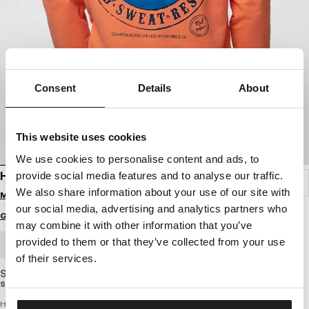
Consent
Details
About
This website uses cookies
We use cookies to personalise content and ads, to
HOODIE BLOODLINE II
provide social media features and to analyse our traffic.
We also share information about your use of our site with
Melde dich an, um Preise zu sehen
our social media, advertising and analytics partners who
Größenratgeber
may combine it with other information that you’ve
provided to them or that they’ve collected from your use
GROSSHANDELSBESTELLUNG
of their services.
Slightly elastic sweatshirt with a standard cut, made of light,
slightly thinner and breathable cotton fabric.
Herren Kapuzenpullover – BLOODLINE II