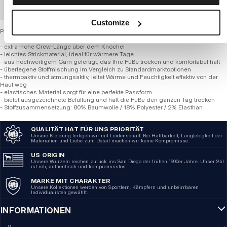
GROSSHANDELSBESTELLUNG
Customize
Pitbull Socken – HIGH CREW HILLTOP Light (3er-Pack)
- extra-hohe Crew-Länge über dem Knöchel
- leichtes Strickmaterial, ideal für wärmere Tage
- aus hochwertigem Garn gefertigt, das Ihre Füße trocken und komfortabel hält
- überlegene Stoffmischung im Vergleich zu Standardmarktoptionen
- thermoaktiv und atmungsaktiv, leitet Wärme und Feuchtigkeit effektiv von der
Haut weg
- elastisches Material sorgt für eine perfekte Passform
- bietet ausgezeichnete Belüftung und hält die Füße den ganzen Tag trocken
- Stoffzusammensetzung: 80% Baumwolle / 18% Polyester / 2% Elasthan
QUALITÄT HAT FÜR UNS PRIORITÄT
Unsere Kleidung fertigen wir mit Leidenschaft. Bei Haltbarkeit, Langlebigkeit der
Materialien und Liebe zum Detail machen wir keine Kompromisse.
US ORIGIN
Unsere Wurzeln reichen zurück ins San Diego der frühen 1990er Jahre. Unser Stil
ist roh, authentisch und kompromisslos.
MARKE MIT CHARAKTER
Unsere Kollektionen werden von Sportlern, Kämpfern und unbeirrbaren
Individualisten gewählt.
INFORMATIONEN