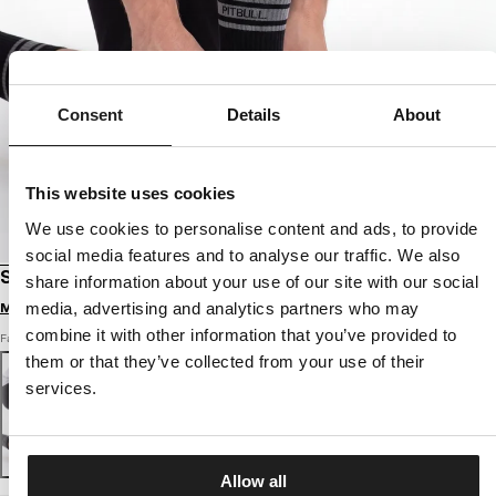
Consent
Details
About
This website uses cookies
We use cookies to personalise content and ads, to provide
social media features and to analyse our traffic. We also
SOCKEN HIGH CREW HILLTOP DÜNN 3ER-PACK
share information about your use of our site with our social
media, advertising and analytics partners who may
Melde dich an, um Preise zu sehen
combine it with other information that you’ve provided to
Farbe: schwarz
them or that they’ve collected from your use of their
services.
Allow all