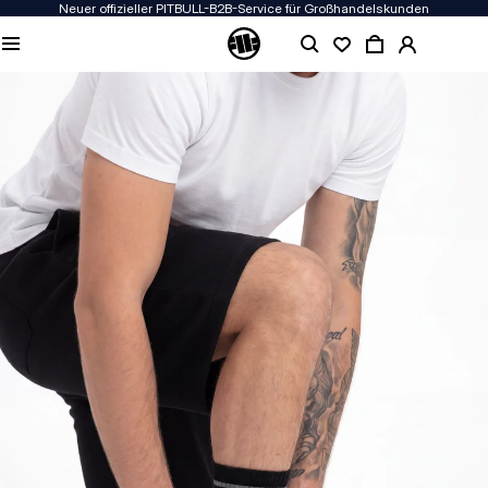
Neuer offizieller PITBULL-B2B-Service für Großhandelskunden