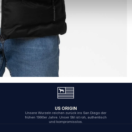
US ORIGIN
Unsere Wurzeln reichen zurück ins San Diego der
frühen 1990er Jahre. Unser Stil ist roh, authentisch
und kompromisslos.