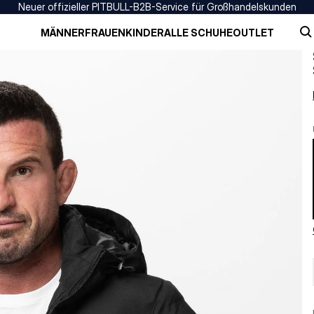
Neuer offizieller PITBULL-B2B-Service für Großhandelskunden
MÄNNER
FRAUEN
KINDER
ALLE SCHUHE
OUTLET