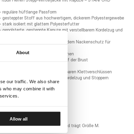
- reguläre hüftlange Passform
- gesteppter Stoff aus hochwertigem, dickerem Polyestergewebe
- stark isoliert mit glattem Polyesterfutter
- gepolsterte, gesteppte Kapuze mit verstellbarem Kordelzug und
Stoppern
- hoher Stehkragen mit innenliegendem Nackenschutz für
Kälteschutz
About
- zwei seitliche Reißverschlusstaschen
- vertikale Reißverschlusstasche auf der Brust
- praktische Innentasche
- breite Ärmelbündchen mit verstellbaren Klettverschlüssen
- offener Saum mit verstellbarem Kordelzug und Stoppern
se our traffic. We also share
- kleines Pitbull-Logo auf der Brust
ers who may combine it with
STOFFZUSAMMENSETZUNG:
 services.
- Hauptstoff: 100 % Polyester
- Futter: 100 % Polyester
- Isolierung: 100 % Polyester
Allow all
Borys Mańkowski ist 171 cm groß und trägt Größe M.