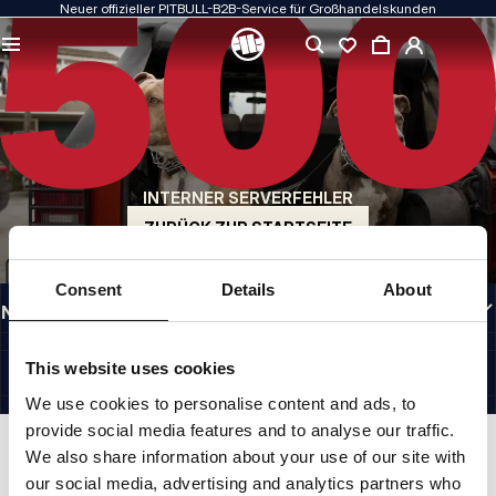
Neuer offizieller PITBULL-B2B-Service für Großhandelskunden
QUALITÄT HAT FÜR UNS PRIORITÄT
Unsere Kleidung fertigen wir mit Leidenschaft. Bei Haltbarkeit, Langlebigkeit der
Materialien und Liebe zum Detail machen wir keine Kompromisse.
US ORIGIN
Unsere Wurzeln reichen zurück ins San Diego der frühen 1990er Jahre. Unser Stil
ist roh, authentisch und kompromisslos.
INTERNER SERVERFEHLER
MARKE MIT CHARAKTER
Unsere Kollektionen werden von Sportlern, Kämpfern und unbeirrbaren
ZURÜCK ZUR STARTSEITE
Individualisten gewählt.
INFORMATIONEN
Consent
Details
About
NÜTZLICHE LINKS
GERMANY
©1997 - 2026 PITBULL SP. Z O.O. ALLE RECHTE VORBEHALTEN.
This website uses cookies
SITE CREDITS
We use cookies to personalise content and ads, to
NACH OBEN GEHEN
provide social media features and to analyse our traffic.
We also share information about your use of our site with
our social media, advertising and analytics partners who