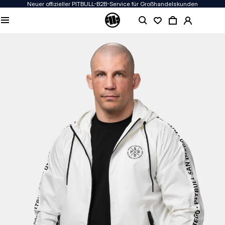
Neuer offizieller PITBULL-B2B-Service für Großhandelskunden