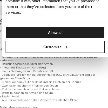
Größenratgeber
combine it with other information that you’ve provided to
them or that they’ve collected from your use of their
GROSSHANDELSBESTELLUNG
services.
Our iconic jacket made of lightweight, breathable material
that is windproof and waterproof.
Herren Kapuzenjacke mit mittlerem Gewicht - ATHLETIC TAPE
Allow all
- Klassisches, vielseitiges Design
- Hergestellt aus hochwertigem Nylonstoff mit einer 8000 mmHg Membran
- Jacke ist winddicht und wasserdicht mit einer DWR Hydrophob-Beschichtung
Customize
der Stufe 4
- Material bietet bei 8000 gsm ausreichende Atmungsaktivität
- Gefüttert mit leichtem Polyester-Mesh, das die Luftzirkulation zusätzlich
verbessert
- Belüftungsöffnungen unter den Armen
- Integrierte Kapuze mit Kordelzug
- Hoher Stehkragen zum Schutz vor Kälte
- Jacquard-Streifen mit der Aufschrift „PITBULL SAN DIEGO“ entlang der
gesamten Ärmellänge
- Kleiner Aufdruck auf der Brust und ein Patch an der Kapuze
- Zwei Seitentaschen mit Reißverschlüssen
- Praktische Innentasche mit Klettverschluss
- Breite Bündchen an Ärmeln und Saum
- Raglanärmel
- Alle Reißverschlüsse haben Zipper zum einfachen Öffnen
Materialzusammensetzung: