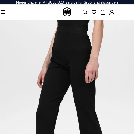
Neuer offizieller PITBULL-B2B-Service für Großhandelskunden