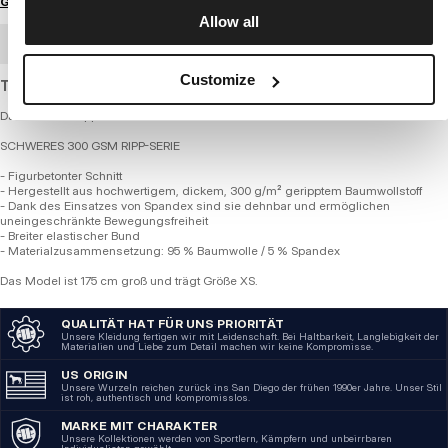
Größenratgeber
Allow all
GROSSHANDELSBESTELLUNG
Customize
Trousers made of very thick, ribbed cotton.
Damen Flare Ripp-Hose - LAYLA
SCHWERES 300 GSM RIPP-SERIE
- Figurbetonter Schnitt
- Hergestellt aus hochwertigem, dickem, 300 g/m² geripptem Baumwollstoff
- Dank des Einsatzes von Spandex sind sie dehnbar und ermöglichen
uneingeschränkte Bewegungsfreiheit
- Breiter elastischer Bund
- Materialzusammensetzung: 95 % Baumwolle / 5 % Spandex
Das Model ist 175 cm groß und trägt Größe XS.
QUALITÄT HAT FÜR UNS PRIORITÄT
Unsere Kleidung fertigen wir mit Leidenschaft. Bei Haltbarkeit, Langlebigkeit der
Materialien und Liebe zum Detail machen wir keine Kompromisse.
US ORIGIN
Unsere Wurzeln reichen zurück ins San Diego der frühen 1990er Jahre. Unser Stil
ist roh, authentisch und kompromisslos.
MARKE MIT CHARAKTER
Unsere Kollektionen werden von Sportlern, Kämpfern und unbeirrbaren