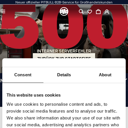
Neuer offizieller PITBULL-B2B-Service für Großhandelskunden
QUALITÄT HAT FÜR UNS PRIORITÄT
Unsere Kleidung fertigen wir mit Leidenschaft. Bei Haltbarkeit, Langlebigkeit der
Materialien und Liebe zum Detail machen wir keine Kompromisse.
US ORIGIN
Unsere Wurzeln reichen zurück ins San Diego der frühen 1990er Jahre. Unser Stil
ist roh, authentisch und kompromisslos.
INTERNER SERVERFEHLER
MARKE MIT CHARAKTER
Unsere Kollektionen werden von Sportlern, Kämpfern und unbeirrbaren
ZURÜCK ZUR STARTSEITE
Individualisten gewählt.
INFORMATIONEN
Consent
Details
About
NÜTZLICHE LINKS
GERMANY
©1997 - 2026 PITBULL SP. Z O.O. ALLE RECHTE VORBEHALTEN.
This website uses cookies
SITE CREDITS
We use cookies to personalise content and ads, to
NACH OBEN GEHEN
provide social media features and to analyse our traffic.
We also share information about your use of our site with
our social media, advertising and analytics partners who