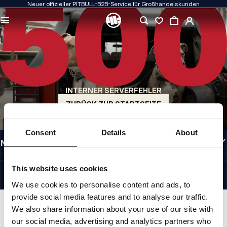
Neuer offizieller PITBULL-B2B-Service für Großhandelskunden
QUALITÄT HAT FÜR UNS PRIORITÄT
Unsere Kleidung fertigen wir mit Leidenschaft. Bei Haltbarkeit, Langlebigkeit der
Materialien und Liebe zum Detail machen wir keine Kompromisse.
US ORIGIN
Unsere Wurzeln reichen zurück ins San Diego der frühen 1990er Jahre. Unser Stil
ist roh, authentisch und kompromisslos.
INTERNER SERVERFEHLER
MARKE MIT CHARAKTER
Unsere Kollektionen werden von Sportlern, Kämpfern und unbeirrbaren
ZURÜCK ZUR STARTSEITE
Individualisten gewählt.
INFORMATIONEN
Consent
Details
About
NÜTZLICHE LINKS
GERMANY
©1997 - 2026 PITBULL SP. Z O.O. ALLE RECHTE VORBEHALTEN.
This website uses cookies
SITE CREDITS
We use cookies to personalise content and ads, to
NACH OBEN GEHEN
provide social media features and to analyse our traffic.
We also share information about your use of our site with
our social media, advertising and analytics partners who