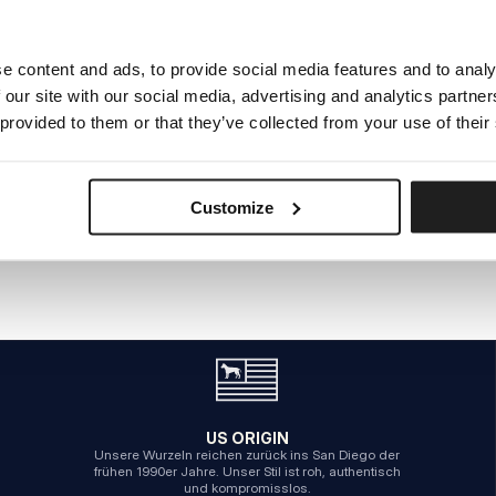
e content and ads, to provide social media features and to analy
INTERNER SERVERFEHLER
 our site with our social media, advertising and analytics partn
ZURÜCK ZUR STARTSEITE
 provided to them or that they’ve collected from your use of their
Customize
US ORIGIN
Unsere Wurzeln reichen zurück ins San Diego der
frühen 1990er Jahre. Unser Stil ist roh, authentisch
und kompromisslos.