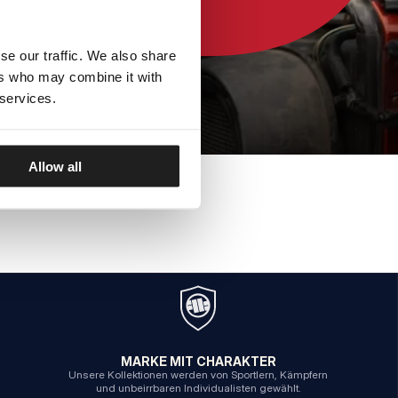
se our traffic. We also share
ers who may combine it with
 services.
Allow all
MARKE MIT CHARAKTER
Unsere Kollektionen werden von Sportlern, Kämpfern
und unbeirrbaren Individualisten gewählt.