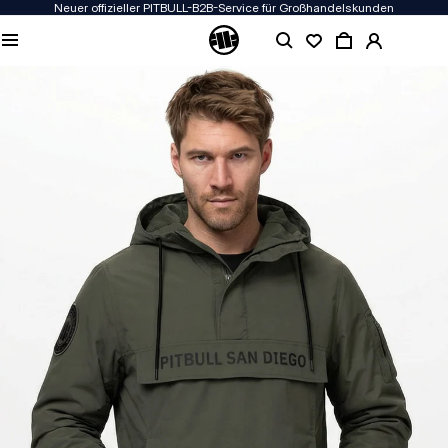
Neuer offizieller PITBULL-B2B-Service für Großhandelskunden