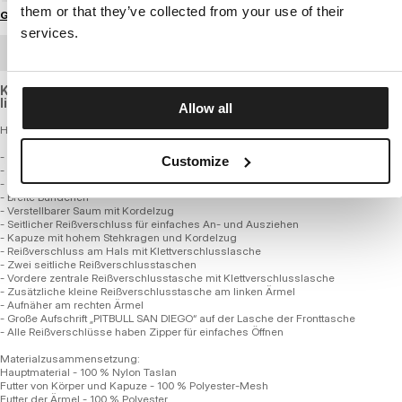
them or that they’ve collected from your use of their
Größenratgeber
services.
GROSSHANDELSBESTELLUNG
Kangaroo jacket made of breathable nylon material with mesh
lining.
Allow all
Herren Mid-Weight Kapuzen-Kängurujacke - MEANDRO
- Känguru-Stil
Customize
- Hergestellt aus hochwertigem Nylonstoff
- Gefüttert mit leichtem Polyester-Mesh für bessere Luftzirkulation
- Breite Bündchen
- Verstellbarer Saum mit Kordelzug
- Seitlicher Reißverschluss für einfaches An- und Ausziehen
- Kapuze mit hohem Stehkragen und Kordelzug
- Reißverschluss am Hals mit Klettverschlusslasche
- Zwei seitliche Reißverschlusstaschen
- Vordere zentrale Reißverschlusstasche mit Klettverschlusslasche
- Zusätzliche kleine Reißverschlusstasche am linken Ärmel
- Aufnäher am rechten Ärmel
- Große Aufschrift „PITBULL SAN DIEGO“ auf der Lasche der Fronttasche
- Alle Reißverschlüsse haben Zipper für einfaches Öffnen
Materialzusammensetzung:
Hauptmaterial - 100 % Nylon Taslan
Futter von Körper und Kapuze - 100 % Polyester-Mesh
Futter der Ärmel - 100 % Polyester