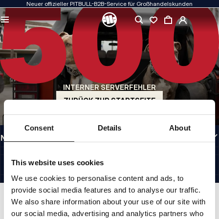
Neuer offizieller PITBULL-B2B-Service für Großhandelskunden
QUALITÄT HAT FÜR UNS PRIORITÄT
Unsere Kleidung fertigen wir mit Leidenschaft. Bei Haltbarkeit, Langlebigkeit der
Materialien und Liebe zum Detail machen wir keine Kompromisse.
US ORIGIN
Unsere Wurzeln reichen zurück ins San Diego der frühen 1990er Jahre. Unser Stil
ist roh, authentisch und kompromisslos.
INTERNER SERVERFEHLER
MARKE MIT CHARAKTER
Unsere Kollektionen werden von Sportlern, Kämpfern und unbeirrbaren
ZURÜCK ZUR STARTSEITE
Individualisten gewählt.
INFORMATIONEN
Consent
Details
About
NÜTZLICHE LINKS
GERMANY
©1997 - 2026 PITBULL SP. Z O.O. ALLE RECHTE VORBEHALTEN.
This website uses cookies
SITE CREDITS
We use cookies to personalise content and ads, to
NACH OBEN GEHEN
provide social media features and to analyse our traffic.
We also share information about your use of our site with
our social media, advertising and analytics partners who