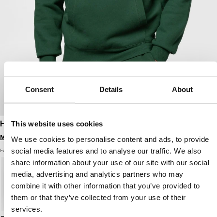
Consent
Details
About
HOODIE SO CAL
This website uses cookies
Melde dich an, um Preise zu sehen
We use cookies to personalise content and ads, to provide
social media features and to analyse our traffic. We also
Farbe: hunter green
share information about your use of our site with our social
media, advertising and analytics partners who may
combine it with other information that you’ve provided to
them or that they’ve collected from your use of their
services.