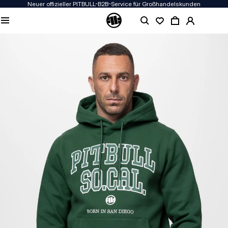
Neuer offizieller PITBULL-B2B-Service für Großhandelskunden