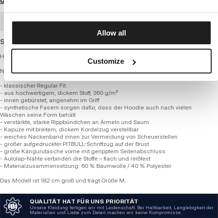
Größenratgeber
GROSSHANDELSBESTELLUNG
Allow all
Standard cut sweatshirt made of thick, soft cotton.
Herren-Hoodie SO CAL
Customize
NEUE GEBÜRSTETE FLEECE-SERIE
- klassischer Regular Fit
- aus hochwertigem, dickem Stoff, 360 g/m²
- innen gebürstet, angenehm im Griff
- synthetische Fasern sorgen dafür, dass der Hoodie auch nach vielen
Wäschen seine Form behält
- verstärkte, starke Rippbündchen an Ärmeln und Saum
- Kapuze mit breitem, dickem Kordelzug verstellbar
- weiches Nackenband innen zur Vermeidung von Scheuerstellen
- großer aufgedruckter PITBULL-Schriftzug auf der Brust
- große Kängurutasche vorne mit geripptem Seitenabschluss
- Autolap-Nähte verbinden die Stoffe – flach und reißfest
- Materialzusammensetzung: 60 % Baumwolle / 40 % Polyester
Das Modell ist 182 cm groß und trägt Größe M.
QUALITÄT HAT FÜR UNS PRIORITÄT
Unsere Kleidung fertigen wir mit Leidenschaft. Bei Haltbarkeit, Langlebigkeit der
Materialien und Liebe zum Detail machen wir keine Kompromisse.